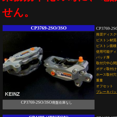
せん。
CP3769-2SO/3SO
CP3769-2S
推奨ディスク
ピストン材質
ピストン面積
使用可能ディ
パッド厚
取付穴中心間
ボディ取付け
ホース取付穴
重量
オフセット
ブレーキパッ
CP3769-2SO/3SO
廃盤在庫なし