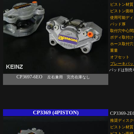
ピストン材質
ピストン面積
使用可能ディ
パッド厚
取付穴中心間
ボディ取付け
ホース取付穴
重量
オフセット
ブレーキパッ
パッドは別売
CP3697-6EO
左右兼用 完売在庫なし
CP3369 (4PISTON)
CP3369-2E
推奨ディスク
ピストン材質
ピストン面積