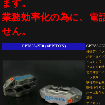
ます。
業務効率化の為に、電
せん。
CP7853-2E0 (4PISTON)
CP7853-2E
推奨ディスク
ボディタイプ
ピストン径
ピストン面積
使用可能ディ
パッド厚
取付穴中心間
取付け付穴径
ホース取付穴
重量
オフセット