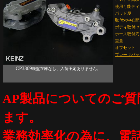
使用可能ディ
パッド厚
取付穴中心間
ボディ取付け
ホース取付穴
重量
オフセット
ブレーキパッ
CP3369
廃盤在庫なし、入荷予定ありません。
AP製品についてのご
ます。
業務効率化の為に、電