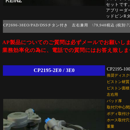
セットです
アブリーダ
ッドピンR
CP2696-38EO/PAD/DSSチタン付き 左右兼用 \79,948税込 (税別\72
AP製品についてのご質問は必ずメールでお願いし
業務効率化の為に、電話での質問にはお答え致しま
CP2195-10
CP2195-2E0 / 3E0
推奨ディスク
ピストン材質
ピストン面積
左右用
パッド厚
取付穴中心間
ボディ取付け
ホース取付穴
重量