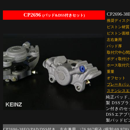
CP2696-38
CP2696
(パッド&DSS付きセット)
推奨ディスク
ピストン材質
ピストン面積
左右兼用
パッド厚
取付穴中心間
ボディ取付け
ホース取付穴
重量
オフセット
ブレーキパッ
ステンレスエ
純正パッド
製 DSS
ン付きのセ
DSSエアブ
製パッドピ
CP2696-38EO/PAD/DSS付き 左右兼用 \76,967税込 (税別\69,970)