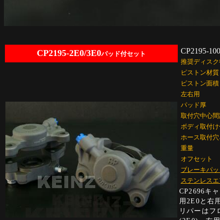
CP2195-10
CP2195-2E0/3E0
パッド付セット
推奨ディスク
ピストン材質
ピストン面積
左右用
パッド厚
取付穴中心間
ボディ取付け
ホース取付穴
重量
オフセット
ブレーキパッ
ステンレスエ
CP269
用2E0と右
リパーはフ