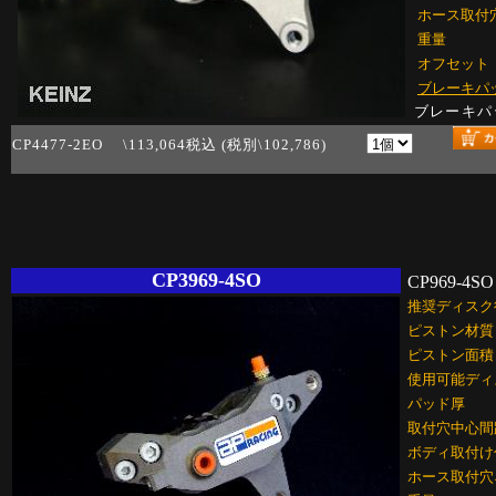
ホース取付
重量
オフセット
ブレーキパ
ブレーキパ
CP4477-2EO \113,064税込 (税別\102,786)
CP3969-4SO
CP969-4SO
推奨ディスク
ピストン材質
ピストン面積
使用可能ディ
パッド厚
取付穴中心間
ボディ取付け
ホース取付穴