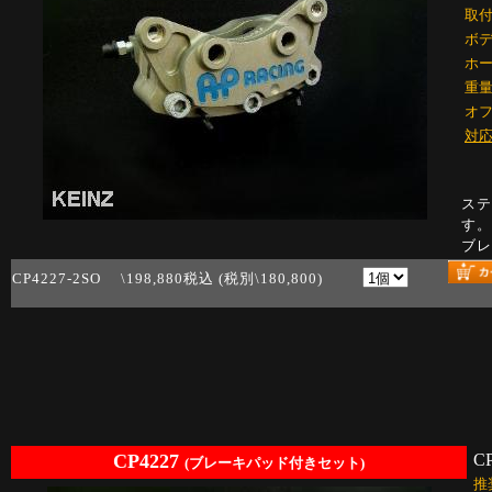
取
ボ
ホ
重
オ
対
ステ
す
ブ
CP4227-2SO \198,880税込 (税別\180,800)
CP4227
C
(ブレーキパッド付きセット)
推