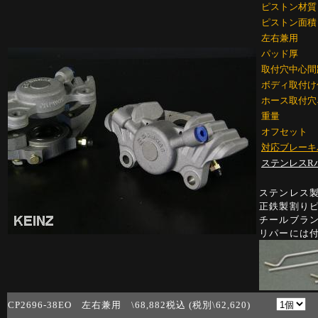
ピストン材質
ピストン面積
左右兼用
パッド厚
取付穴中心間
ボディ取付け
ホース取付穴
重量
オフセット
対応ブレーキ
ステンレスR
ステンレス製
正鉄製割り
チールブラ
リパーには
CP2696-38EO 左右兼用 \68,882税込 (税別\62,620)