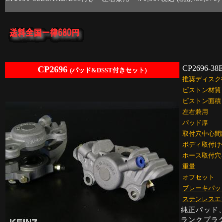
CP2696-38
CP2696
(パッド&DSST付きセット)
推奨ディスク
ピストン材質
ピストン面積
左右兼用
パッド厚
取付穴中心間
ボディ取付け
ホース取付穴
重量
オフセット
ブレーキパッ
ステンレスエ
純正パッド、
ランクプラ