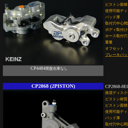
ピストン面積
使用可能ディ
パッド厚
取付穴中心間
ボディ取付け
ホース取付穴
重量
オフセット
ブレーキパッ
CP4484
廃盤在庫なし
CP2868 (2PISTON)
CP2868-8E
推奨ディスク
ピストン材質
ピストン面積
使用可能ディ
パッド厚
取付穴中心間