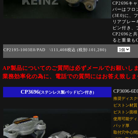
CP269
パーはフロ
(3E0)に
リアブレー
ピン付き、
CP2696
ると重量もC
CP2195-1003E0/PAD \111,408税込 (税別\101,280)
AP製品についてのご質問は必ずメールでお願いし
業務効率化の為に、電話での質問にはお答え致しま
CP3696-6E
CP3696
(
ステンレス製パッドピン付き)
推奨ディスク
ピストン材質
ピストン面積
使用可能ディ
パッド厚
取付穴中心間