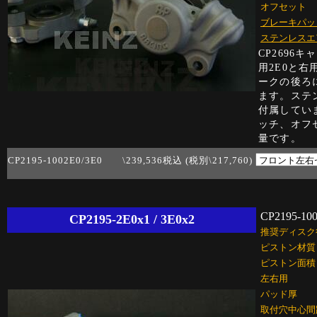
オフセット
ブレーキパッ
ステンレスエ
CP269
用2E0と
ークの後ろに
ます。
ステ
付属してい
ッチ、オフセ
量です。
CP2195-1002E0/3E0 \239,536税込 (税別\217,760)
CP2195-10
CP2195-2E0x1 / 3E0x2
推奨ディスク
ピストン材質
ピストン面積
左右用
パッド厚
取付穴中心間