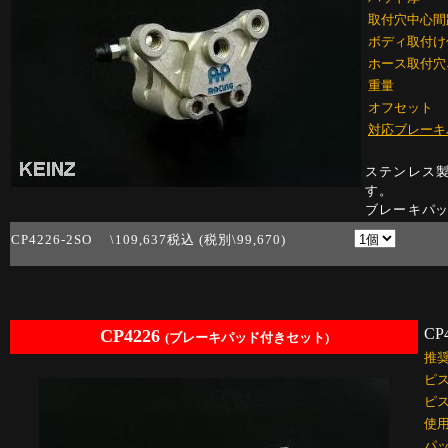
取付穴中心間
ボディ取付け
ホース取付穴
重量
オフセット
対応ブレーキ
ステンレス製
す。
ブレーキ
パッ
CP4226-2SO \109,637税込 (税別\99,670)
CP
CP4226
(ブレーキパッド付きセット)
推
ピ
ピ
使
パ