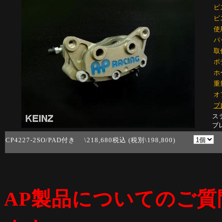
ピ
ピ
使
パ
取
ボ
ホ
重
オ
ブ
ス
ブ
CP4227-2SO/PAD付き \218,680税込 (税別\198,800)
AP製品についてのご