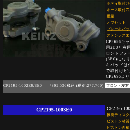
ボディ取付け
ホース取付穴
重量
オフセット
ブレーキパッ
ステンレスエ
CP269
用2E0と右
ロントフォ
(3E0)にな
キパッドは
で取付けピ
CP2696
CP2195-1002E0/3E0 \305,536税込 (税別\277,760)
CP2195-10
CP2195-1003E0
推奨ディスク
ピストン材質
ピストン面積