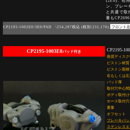
(2E0)、右
ン、ブレー
と共通で取
量もCP26
CP2195-1002E0/3E0/PAD \254,287税込 (税別\231,170)
CP2195-10
CP2195-1003E0
パッド付き
推奨ディスク
ピストン材質
ピストン面積
右もしくは左
パッド厚
取付穴中心間
ボディ取付け
ホース取付穴
重量
オフセット
ブレーキパッ
ステンレスエ