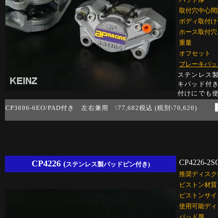
取付穴中心間
ボディ取付け
ホース取付穴
重量
オフセット
ブレーキパッ
ステンレス製
キパッド付
付けにでも
CP3696-6EO/PAD付き 左右兼用 \77,682税込 (税別\70,620)
CP4226-2S
CP4226
(
ステンレス製パッドピン付き)
推奨ディスク
ピストン材質
ピストンサイ
使用可能ディ
パッド厚