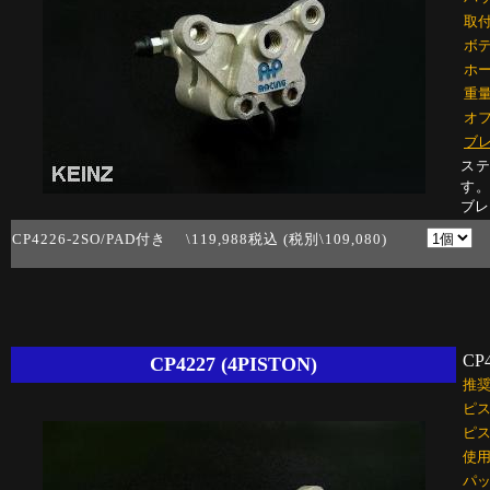
取
ボ
ホ
重
オ
ブ
ステ
す
ブレ
CP4226-2SO/PAD付き \119,988税込 (税別\109,080)
CP
CP4227 (4PISTON)
推
ピス
ピ
使
パ