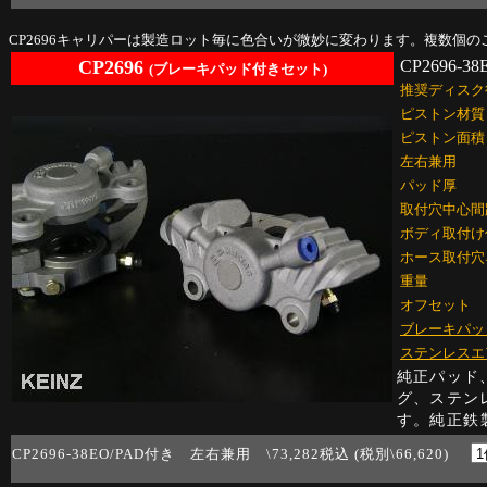
CP2696キャリパーは製造ロット毎に色合いが微妙に変わります。複数個
CP2696
CP2696-38
(ブレーキパッド付きセット)
推奨ディスク
ピストン材質
ピストン面積
左右兼用
パッド厚
取付穴中心間
ボディ取付け
ホース取付穴
重量
オフセット
ブレーキパッ
ステンレスエ
純正パッド
グ、ステン
す。
純正鉄
CP2696-38EO/PAD付き 左右兼用 \73,282税込 (税別\66,620)