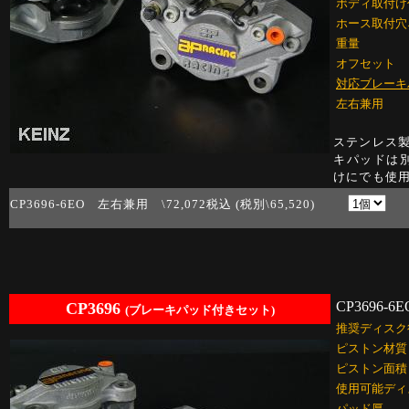
ボディ取付け
ホース取付穴
重量
オフセット
対応ブレーキ
左右兼用
ステンレス製
キパッドは
けにでも使
CP3696-6EO 左右兼用 \72,072税込 (税別\65,520)
CP3696-6E
CP3696
(ブレーキパッド付きセット)
推奨ディスク
ピストン材質
ピストン面積
使用可能ディ
パッド厚