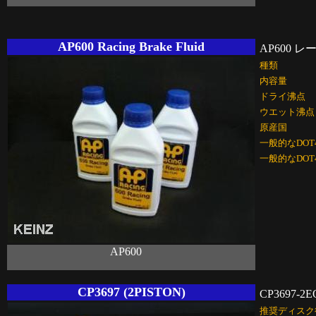
AP600 Racing Brake Fluid
AP600 
種類
内容量
ドライ沸点
ウエット沸点
原産国
一般的なDO
一般的なDO
AP600
CP3697 (2PISTON)
CP3697-2E
推奨ディスク