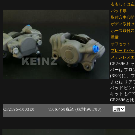
右もしくは左
パッド厚
取付穴中心間
ボディ取付け
ホース取付穴
重量
オフセット
ブレーキパッ
ステンレスエ
CP269
パーはフロ
(3E0)に
またはリア
パッドピン
キットもC
CP2696
CP2195-1003E0 \106,458税込 (税別\96,780)