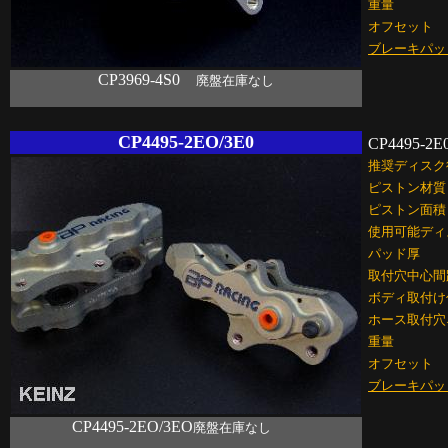
重量
オフセット
ブレーキパッ
CP3969-4S0
廃盤在庫なし
CP4495-2EO/3E0
CP4495-2E
推奨ディスク
ピストン材質
ピストン面積
使用可能ディ
パッド厚
取付穴中心間
ボディ取付け
ホース取付穴
重量
オフセット
ブレーキパッ
CP4495-2EO/3EO
廃盤在庫なし