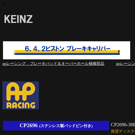
F
apレーシング ブレーキパッド＆オーバーホール補修部品
apレーシ
CP2696-38
CP2696
(ステンレス製パッドピン付き)
推奨ディスク