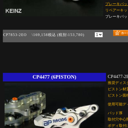
ブレーキパッ
リペアーキッ
ブレーキパッ
CP7853-2EO \169,158税込 (税別\153,780)
CP4477 (6PISTON)
CP4477-2
推奨ディス
ピストン材
ピストン面
使用可能デ
パッド厚
取付穴中心
ボディ取付