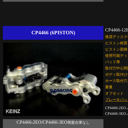
CP4466-12
CP4466 (6PISTON)
推奨ディスク
ピストン材質
ピストン面積
使用可能ディ
パッド厚
取付穴中心間
ボディ取付け
ホース取付穴
重量
オフセット
ブレーキパッ
CP4466-2EO
CP4466-3EO
CP4466-2EO/CP4466-3EO
廃盤在庫なし