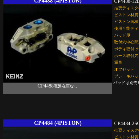
CP4488 (4PISTON)
CP4488-12
推奨ディスク
ピストン材質
ピストン面積
使用可能ディ
パッド厚
取付穴中心間
ボディ取付け
ホース取付穴
重量
オフセット
ブレーキパッ
パッドは別売
CP4488
廃盤在庫なし
CP4484 (4PISTON)
CP4484-2S
推奨ディスク
ピストン材質